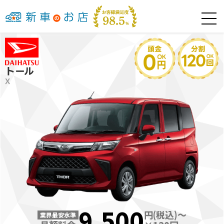
トール
X
9,500
円(税込)～
業界最安水準