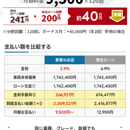
月額料金
×
120
回
40
他社
当社ローン総額
ローン総額
200
万円
241
万円
約
万円
※分割回数：
120
回、ボーナス月：+
43,000
円（年2回）併用の場合
支払い額を比較する
新車のお店
他社ローン
金利
2.9%
6.9%
車両本体価格
1,742,400円
1,742,400円
ローン元金①
1,742,400円
1,742,400円
金利手数料②
266,921円
674,477円
割賦支払い総額①+②
2,009,321円
2,416,877円
月額お支払い
9,500円～
12,900円
同じ車種、グレード、装備でも