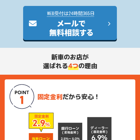
新車のお店が
選ばれる
4つ
の理由
固定金利
だから安心！