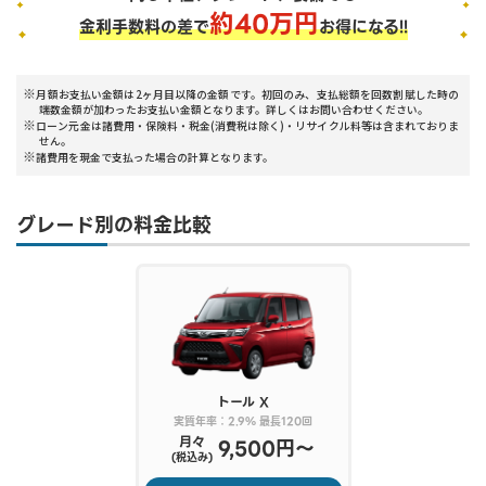
約
40
万円
金利手数料の差で
お得になる!!
月額お支払い金額は2ヶ月目以降の金額です。初回のみ、支払総額を回数割賦した時の
端数金額が加わったお支払い金額となります。詳しくはお問い合わせください。
ローン元金は諸費用・保険料・税金(消費税は除く)・リサイクル料等は含まれておりま
せん。
諸費用を現金で支払った場合の計算となります。
グレード別の料金比較
トール
X
実質年率：2.9% 最長120回
月々
9,500円〜
(税込み)