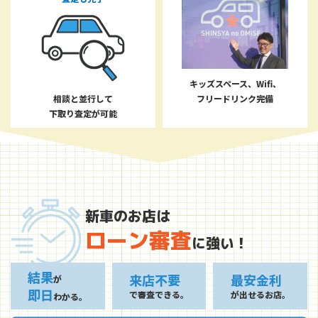
キッズスペース、Wifi、
相談と並行して
フリードリンク完備
下取り査定が可能
新車のお店は
ローン審査
に強い！
結果
来店不要
最安金利
が
即日
で審査できる。
が出せるお店。
わかる。