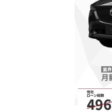
業界
月
他社
ローン総額
496