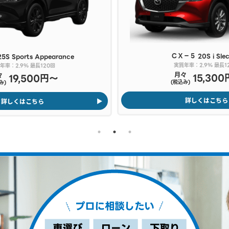
ＣＸ－５
20S i Sle
25S Sports Appearance
実質年率：2.9% 最長1
年率：2.9% 最長120回
月々
15,30
々
19,500円〜
(税込み)
み)
詳しくはこちら
詳しくはこちら