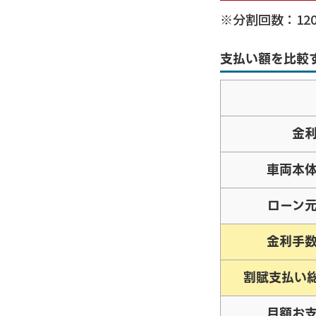
※分割回数：
12
支払い額を比較
金
車両本
ローン
金利手
割賦支払い
月額お