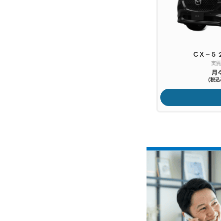
ＣＸ－５
20S Black Selection
ＣＸ－５
実質年率：2.9% 最長120回
実質
月々
17,100円〜
月
(税込み)
(税込
詳しくはこちら