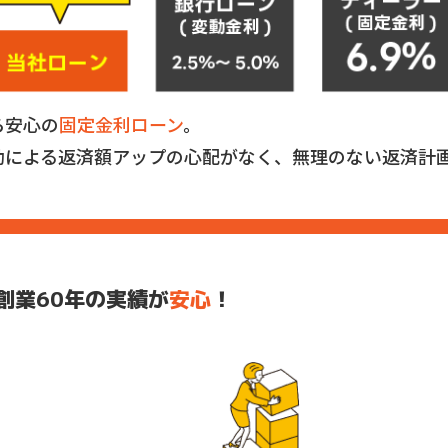
ら安心の
固定金利ローン
。
動による返済額アップの心配がなく、無理のない返済計
創業60年の実績が
安心
！