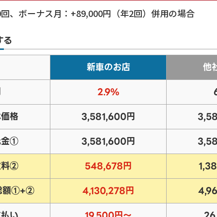
0
回、ボーナス月：+
89,000
円（年2回）併用の場合
する
新車のお店
他
利
2.9%
体価格
3,581,600円
3,5
元金①
3,581,600円
3,5
数料②
548,678円
1,3
総額①+②
4,130,278円
4,9
支払い
19,500円～
26