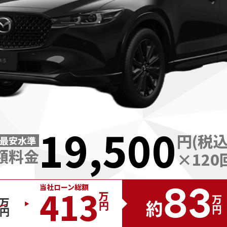
19,500
円(税込
最安水準
額料金
×
120
83
当社ローン総額
413
万円
万円
約
万円