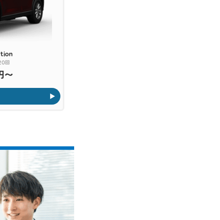
ction
ＣＸ－５
20S Black Selection
20回
実質年率：2.9% 最長120回
月々
0円〜
17,100円〜
(税込み)
詳しくはこちら