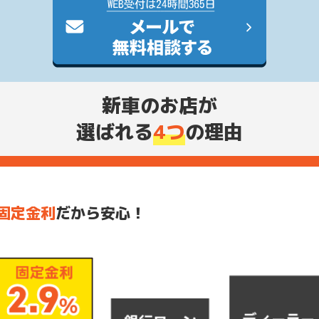
新車のお店が
選ばれる
4つ
の理由
固定金利
だから安心！