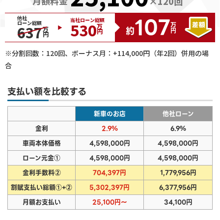
月額料金
×
120
回
107
他社
当社ローン総額
ローン総額
530
万円
637
万円
約
万円
※分割回数：
120
回、ボーナス月：+
114,000
円（年2回）併用の場
合
支払い額を比較する
新車のお店
他社ローン
金利
2.9%
6.9%
車両本体価格
4,598,000円
4,598,000円
ローン元金①
4,598,000円
4,598,000円
金利手数料②
704,397円
1,779,956円
割賦支払い総額①+②
5,302,397円
6,377,956円
月額お支払い
25,100円～
34,100円