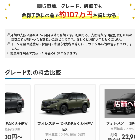
同じ車種、グレード、装備でも
約
107
万円
金利手数料の差で
お得になる!!
月額お支払い金額は2ヶ月目以降の金額です。初回のみ、支払総額を回数割賦した時の
端数金額が加わったお支払い金額となります。詳しくはお問い合わせください。
ローン元金は諸費用・保険料・税金(消費税は除く)・リサイクル料等は含まれておりま
せん。
諸費用を現金で支払った場合の計算となります。
グレード別の料金比較
フォレスター
SPORT ＥＸ
フォレスター
X-BREAK S:HEV
EX
実質年率：2.9% 最長120回
月々
実質年率：2.9% 最長120回
22,900円〜
(税込み)