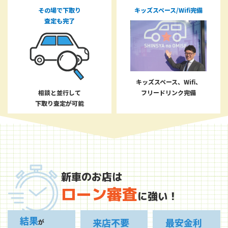
その場で下取り
キッズスペース/Wifi完備
査定も完了
キッズスペース、Wifi、
相談と並行して
フリードリンク完備
下取り査定が可能
新車のお店は
ローン審査
に強い！
結果
来店不要
最安金利
が