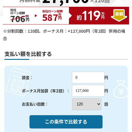
119
他社
当社ローン総額
ローン総額
587
万円
706
万円
約
万円
※分割回数：
120
回、ボーナス月：+
127,000
円（年2回）併用の場
合
支払い額を比較する
頭金：
円
ボーナス月加算（年2回）：
円
お支払い回数：
回