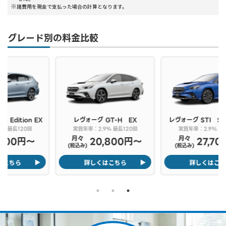
諸費用を現金で支払った場合の計算となります。
グレード別の料金比較
レヴォーグ
GT-H EX
レヴォーグ
STI Sport R EX
実質年率：2.9% 最長120回
実質年率：2.9% 最長120回
月々
月々
20,800円〜
27,700円〜
(税込み)
(税込み)
詳しくはこちら
詳しくはこちら