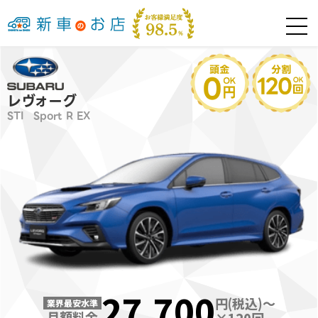
レヴォーグ
STI Sport R EX
27,700
円(税込)～
業界最安水準
月額料金
×
120
回