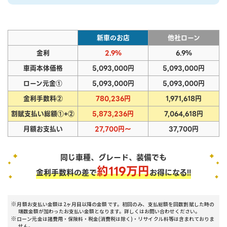
新車のお店
他社ローン
金利
2.9%
6.9%
車両本体価格
5,093,000円
5,093,000円
ローン元金①
5,093,000円
5,093,000円
金利手数料②
780,236円
1,971,618円
割賦支払い総額①+②
5,873,236円
7,064,618円
月額お支払い
27,700円～
37,700円
同じ車種、グレード、装備でも
約
119
万円
金利手数料の差で
お得になる!!
月額お支払い金額は2ヶ月目以降の金額です。初回のみ、支払総額を回数割賦した時の
端数金額が加わったお支払い金額となります。詳しくはお問い合わせください。
ローン元金は諸費用・保険料・税金(消費税は除く)・リサイクル料等は含まれておりま
せん。