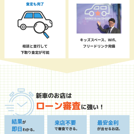
査定も完了
キッズスペース、Wifi、
相談と並行して
フリードリンク完備
下取り査定が可能
新車のお店は
ローン審査
に強い！
結果
来店不要
最安金利
が
即日
で審査できる。
が出せるお店。
わかる。