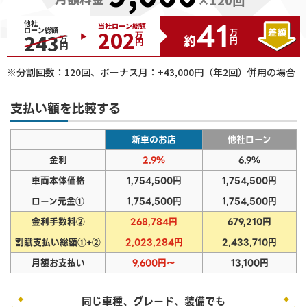
41
他社
当社ローン総額
ローン総額
202
万円
243
万円
約
万円
※分割回数：
120
回、ボーナス月：+
43,000
円（年2回）併用の場合
支払い額を比較する
新車のお店
他社ローン
金利
2.9%
6.9%
車両本体価格
1,754,500円
1,754,500円
ローン元金①
1,754,500円
1,754,500円
金利手数料②
268,784円
679,210円
割賦支払い総額①+②
2,023,284円
2,433,710円
月額お支払い
9,600円～
13,100円
同じ車種、グレード、装備でも