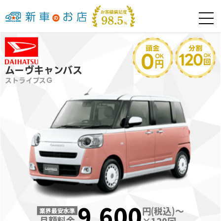
ムーヴキャンバス
ストライプスＧ
9,600
円(税込)～
業界最安水準
月額料金
×
120
回