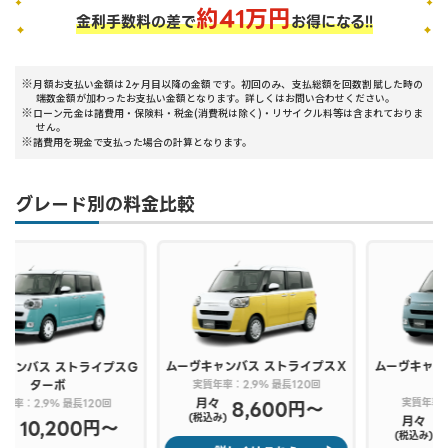
約
41
万円
金利手数料の差で
お得になる!!
月額お支払い金額は2ヶ月目以降の金額です。初回のみ、支払総額を回数割賦した時の
端数金額が加わったお支払い金額となります。詳しくはお問い合わせください。
ローン元金は諸費用・保険料・税金(消費税は除く)・リサイクル料等は含まれておりま
せん。
諸費用を現金で支払った場合の計算となります。
グレード別の料金比較
ムーヴキャンバス
ストライプスＸ
ムーヴキャンバス
セオリーＧター
Ｇ
ボ
実質年率：2.9% 最長120回
月々
実質年率：2.9% 最長120回
8,600円〜
(税込み)
月々
10,200円〜
(税込み)