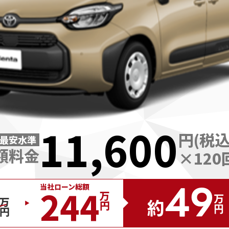
11,600
円(税込
最安水準
額料金
×
120
49
当社ローン総額
244
万円
万円
約
万円