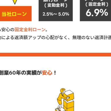
ら安心の
固定金利ローン
。
動による返済額アップの心配がなく、無理のない返済計
創業60年の実績が
安心
！