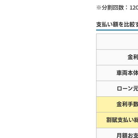
※分割回数：
12
支払い額を比較
金
車両本
ローン
金利手
割賦支払い
月額お