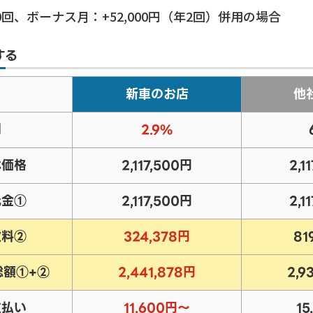
0
回、ボーナス月：+
52,000
円（年2回）併用の場合
する
新車のお店
他
利
2.9%
体価格
2,117,500円
2,1
元金①
2,117,500円
2,1
数料②
324,378円
81
総額①+②
2,441,878円
2,9
支払い
11,600円～
15