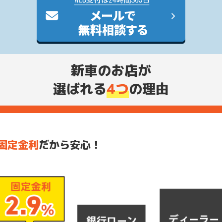
新車のお店が
選ばれる
4つ
の理由
固定金利
だから安心！