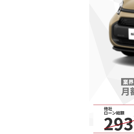
業界
月
他社
ローン総額
293