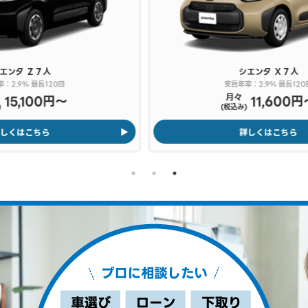
シエンタ
Ｘ７人
シエンタ
Ｇ７人
年率：2.9% 最長120回
実質年率：2.9% 最長1
々
月々
11,600円〜
13,50
み)
(税込み)
詳しくはこちら
詳しくはこちら