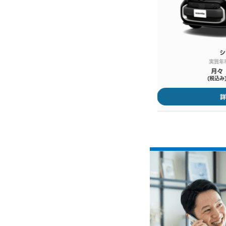
シエンタ
Ｚ７人
実質年率：2.9% 最長120回
実質
月々
月
15,100円〜
(税込み)
(税込
詳しくはこちら