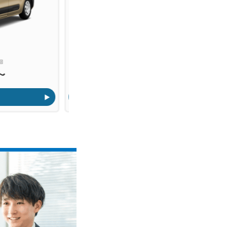
シエンタ
Ｚ７人
20回
実質年率：2.9% 最長120回
月々
0円〜
15,100円〜
(税込み)
詳しくはこちら