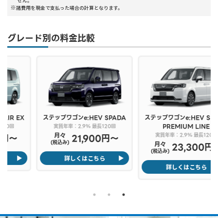
せん。
諸費用を現金で支払った場合の計算となります。
グレード別の料金比較
ステップワゴンe:HEV
SPADA
ステップワゴンe:HEV
SPADA
PREMIUM LINE
実質年率：2.9% 最長120回
月々
実質年率：2.9% 最長120回
21,900円〜
(税込み)
月々
23,300円〜
(税込み)
詳しくはこちら
詳しくはこちら