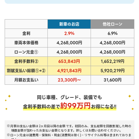
新車のお店
他社ローン
金利
2.9%
6.9%
車両本体価格
4,268,000円
4,268,000円
ローン元金①
4,268,000円
4,268,000円
金利手数料②
653,843円
1,652,219円
割賦支払い総額①+②
4,921,843円
5,920,219円
月額お支払い
23,300円～
31,600円
同じ車種、グレード、装備でも
約
99
万円
金利手数料の差で
お得になる!!
月額お支払い金額は2ヶ月目以降の金額です。初回のみ、支払総額を回数割賦した時の
端数金額が加わったお支払い金額となります。詳しくはお問い合わせください。
ローン元金は諸費用・保険料・税金(消費税は除く)・リサイクル料等は含まれておりま