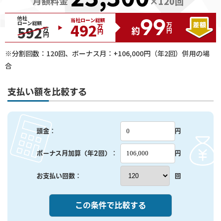
月額料金
×
120
回
99
他社
当社ローン総額
ローン総額
492
万円
592
万円
約
万円
※分割回数：
120
回、ボーナス月：+
106,000
円（年2回）併用の場
合
支払い額を比較する
頭金：
円
ボーナス月加算（年2回）：
円
お支払い回数：
回