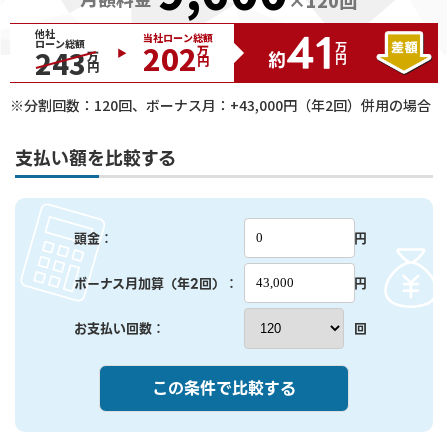
41
他社
当社ローン総額
ローン総額
202
万円
243
万円
約
万円
※分割回数：
120
回、ボーナス月：+
43,000
円（年2回）併用の場合
支払い額を比較する
頭金：
円
ボーナス月加算（年2回）：
円
お支払い回数：
回