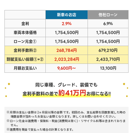
新車のお店
他社ローン
金利
2.9%
6.9%
車両本体価格
1,754,500円
1,754,500円
ローン元金①
1,754,500円
1,754,500円
金利手数料②
268,784円
679,210円
割賦支払い総額①+②
2,023,284円
2,433,710円
月額お支払い
9,600円～
13,100円
同じ車種、グレード、装備でも
約
41
万円
金利手数料の差で
お得になる!!
月額お支払い金額は2ヶ月目以降の金額です。初回のみ、支払総額を回数割賦した時の
端数金額が加わったお支払い金額となります。詳しくはお問い合わせください。
ローン元金は諸費用・保険料・税金(消費税は除く)・リサイクル料等は含まれておりま
せん。
諸費用を現金で支払った場合の計算となります。