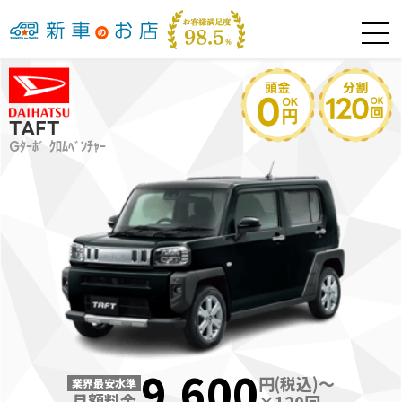
TAFT
Gﾀｰﾎﾞ ｸﾛﾑﾍﾞﾝﾁｬｰ
9,600
円(税込)～
業界最安水準
月額料金
×
120
回