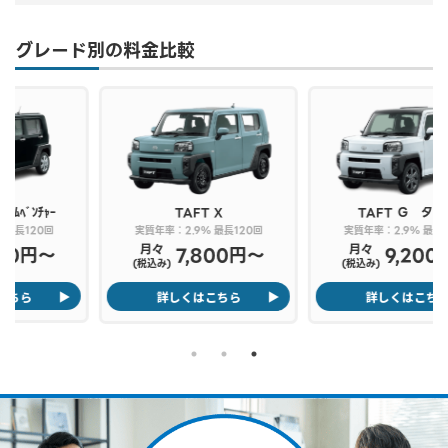
グレード別の料金比較
TAFT
X
TAFT
Ｇ ターボ
実質年率：2.9% 最長120回
実質年率：2.9% 最長120回
月々
月々
7,800円〜
9,200円〜
(税込み)
(税込み)
詳しくはこちら
詳しくはこちら